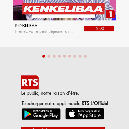
KENKELIBAA
J
12:00
Prenez votre petit déjeuner avec
L
kenkelibaa, l'émission matinale
de la RTS1
Le public, notre raison d'être.
Telecharger notre appli mobile
RTS L'Officiel