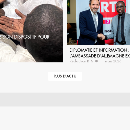
 SON DISPOSITIF POUR
DIPLOMATIE ET INFORMATION :
L’AMBASSADE D’ALLEMAGNE EX
Rédaction RTS
11 mars 2026
NOUVELLES SYNERGIES AVEC LA
PLUS D'ACTU