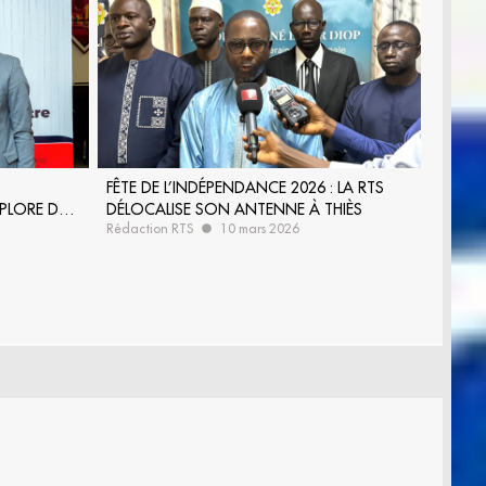
FÊTE DE L’INDÉPENDANCE 2026 : LA RTS
PLORE DE
DÉLOCALISE SON ANTENNE À THIÈS
Rédaction RTS
10 mars 2026
 RTS