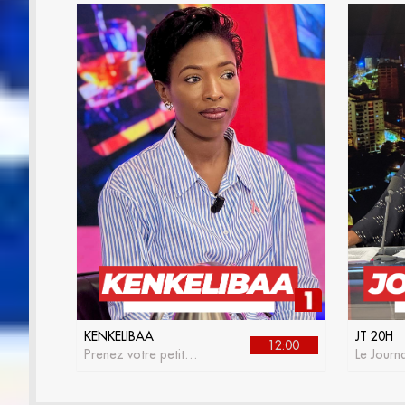
KENKELIBAA
JT 20H
12:00
Prenez votre petit
Le Journa
déjeuner avec
RTS 1
kenkelibaa, l'émission