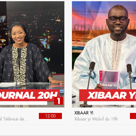
XIBAAR YI
12:00
l Télévisé de la
Xibaar yi Wolof du 19h