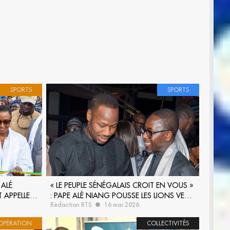
SPORTS
SPORTS
 ALÉ
« LE PEUPLE SÉNÉGALAIS CROIT EN VOUS »
T APPELLE À
: PAPE ALÉ NIANG POUSSE LES LIONS VERS
Rédaction RTS
16 mai 2026
 DERRIÈRE
L’EXPLOIT MONDIAL
OPÉRATION
COLLECTIVITÉS