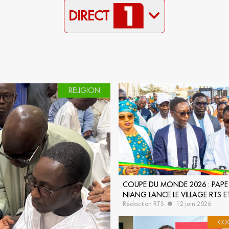
DIRECT
RELIGION
COUPE DU MONDE 2026 : PAPE
NIANG LANCE LE VILLAGE RTS E
Rédaction RTS
12 juin 2026
UNE MOBILISATION NATIONALE
LES LIONS
CO