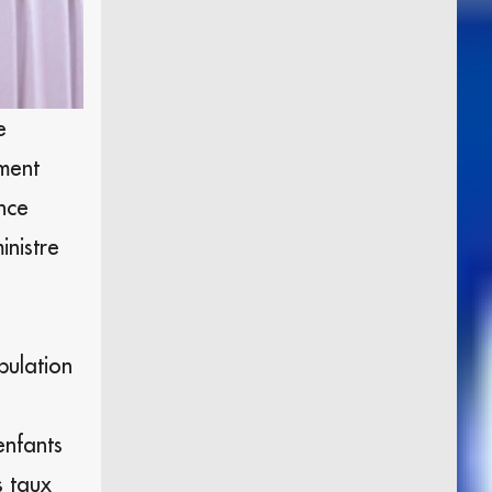
e
ment
nce
inistre
pulation
enfants
s taux