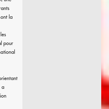
rants
ont la
les
al pour
national
rientant
l a
ion