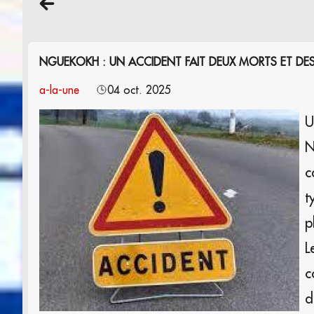
NGUEKOKH : UN ACCIDENT FAIT DEUX MORTS ET DES
a-la-une
04 oct. 2025
U
N
c
t
p
L
c
d