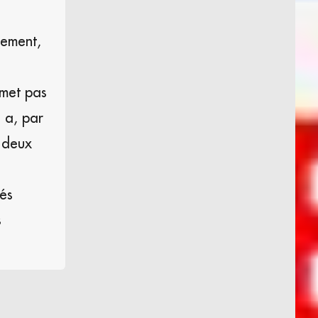
rement,
emet pas
 a, par
s deux
tés
s