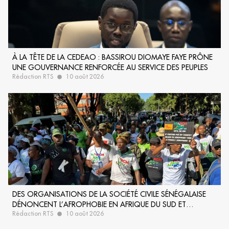
À LA TÊTE DE LA CEDEAO : BASSIROU DIOMAYE FAYE PRÔNE
UNE GOUVERNANCE RENFORCÉE AU SERVICE DES PEUPLES
Rédaction RTS
10 août 2026
DES ORGANISATIONS DE LA SOCIÉTÉ CIVILE SÉNÉGALAISE
DÉNONCENT L’AFROPHOBIE EN AFRIQUE DU SUD ET
Rédaction RTS
10 août 2026
RÉCLAMENT UNE PROTECTION DES MIGRANTS AFRICAINS