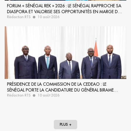
FORUM « SÉNÉGAL REK » 2026 : LE SÉNÉGAL RAPPROCHE SA
DIASPORA ET VALORISE SES OPPORTUNITÉS EN MARGE DE
Rédaction RTS
10 août 2026
LA COUPE DU MONDE
PRÉSIDENCE DE LA COMMISSION DE LA CEDEAO : LE
SÉNÉGAL PORTE LA CANDIDATURE DU GÉNÉRAL BIRAME
Rédaction RTS
10 août 2026
DIOP AUPRÈS DE LA CÔTE D’IVOIRE
PLUS +