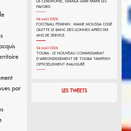
LA CÉRÉMONIE, ISMAÏLA SARR PARMI LES
FAVORIS
le
04 août 2026
FOOTBALL FÉMININ : MAME MOUSSA CISSÉ
QUITTE LE BANC DES LIONNES APRÈS DIX
es
ANS DE SERVICE
 acquis
04 août 2026
TOUBA : LE NOUVEAU COMMISSARIAT
rritoire
D’ARRONDISSEMENT DE TOUBA TAWFEKH
OFFICIELLEMENT INAUGURÉ
uement
évues par
LES TWEETS
es
e