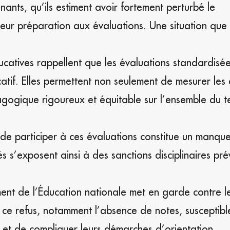
ants, qu’ils estiment avoir fortement perturbé le
ur préparation aux évaluations. Une situation que 
ucatives rappellent que les évaluations standardisé
catif. Elles permettent non seulement de mesurer les
agogique rigoureux et équitable sur l’ensemble du te
us de participer à ces évaluations constitue un manq
s s’exposent ainsi à des sanctions disciplinaires pr
ment de l’Éducation nationale met en garde contre l
e refus, notamment l’absence de notes, susceptibl
s et de compliquer leurs démarches d’orientation.