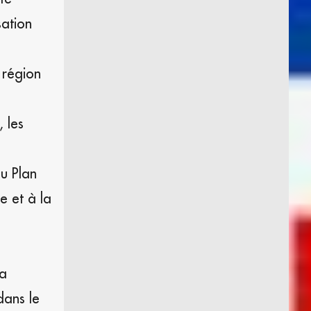
sation
 région
 les
u Plan
e et à la
la
dans le