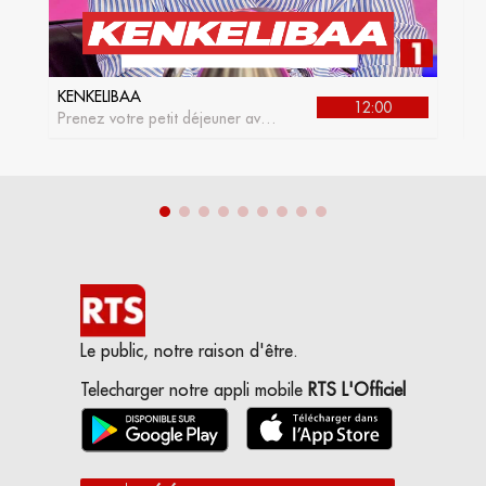
KENKELIBAA
J
12:00
Prenez votre petit déjeuner avec
L
kenkelibaa, l'émission matinale
de la RTS1
Le public, notre raison d'être.
Telecharger notre appli mobile
RTS L'Officiel