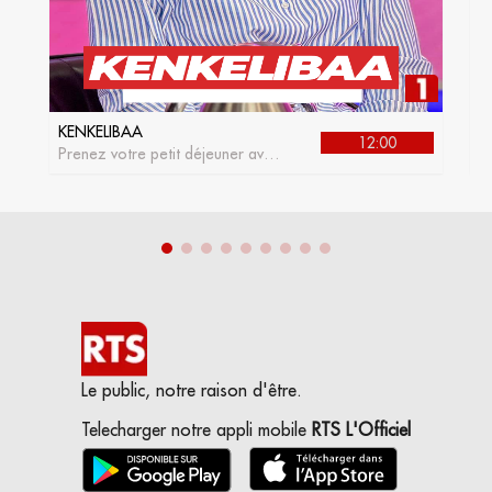
KENKELIBAA
J
12:00
Prenez votre petit déjeuner avec
L
kenkelibaa, l'émission matinale
de la RTS1
Le public, notre raison d'être.
Telecharger notre appli mobile
RTS L'Officiel