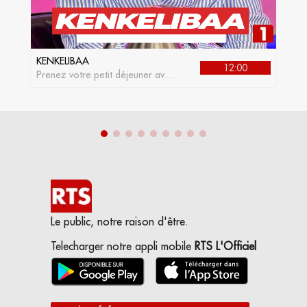
KENKELIBAA
J
12:00
Prenez votre petit déjeuner avec
L
kenkelibaa, l'émission matinale
de la RTS1
Le public, notre raison d'être.
Telecharger notre appli mobile
RTS L'Officiel