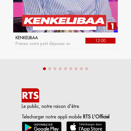
KENKELIBAA
J
12:00
Prenez votre petit déjeuner avec
L
kenkelibaa, l'émission matinale
de la RTS1
Le public, notre raison d'être.
Telecharger notre appli mobile
RTS L'Officiel