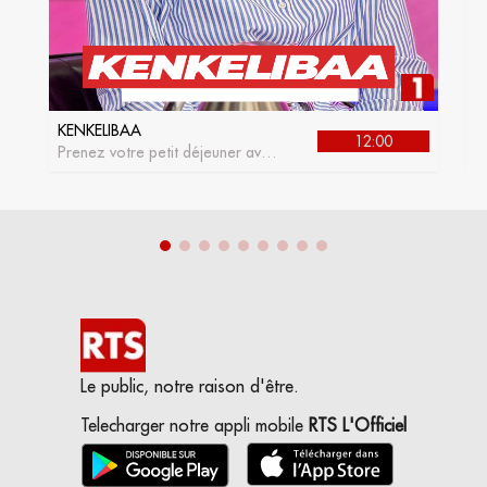
KENKELIBAA
J
12:00
Prenez votre petit déjeuner avec
L
kenkelibaa, l'émission matinale
de la RTS1
Le public, notre raison d'être.
Telecharger notre appli mobile
RTS L'Officiel