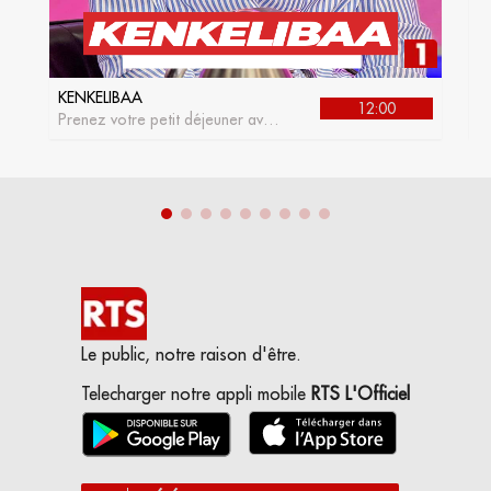
KENKELIBAA
J
12:00
Prenez votre petit déjeuner avec
L
kenkelibaa, l'émission matinale
de la RTS1
Le public, notre raison d'être.
Telecharger notre appli mobile
RTS L'Officiel