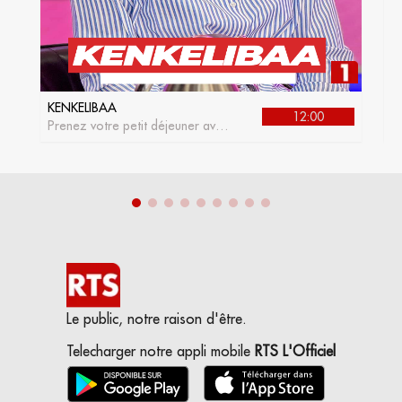
KENKELIBAA
J
12:00
Prenez votre petit déjeuner avec
L
kenkelibaa, l'émission matinale
de la RTS1
Le public, notre raison d'être.
Telecharger notre appli mobile
RTS L'Officiel