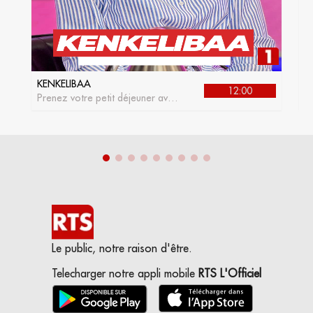
KENKELIBAA
J
12:00
Prenez votre petit déjeuner avec
L
kenkelibaa, l'émission matinale
de la RTS1
Le public, notre raison d'être.
Telecharger notre appli mobile
RTS L'Officiel