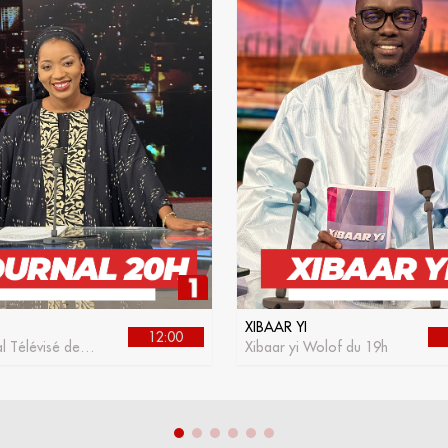
XIBAAR YI
12:00
l Télévisé de la
Xibaar yi Wolof du 19h