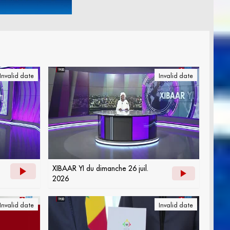
Invalid date
Invalid date
XIBAAR YI du dimanche 26 juil.
2026
Invalid date
Invalid date