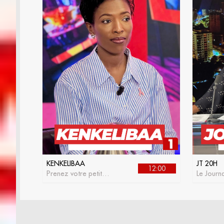
KENKELIBAA
JT 20H
12:00
Prenez votre petit
Le Journa
déjeuner avec
RTS 1
kenkelibaa, l'émission
matinale de la RTS1