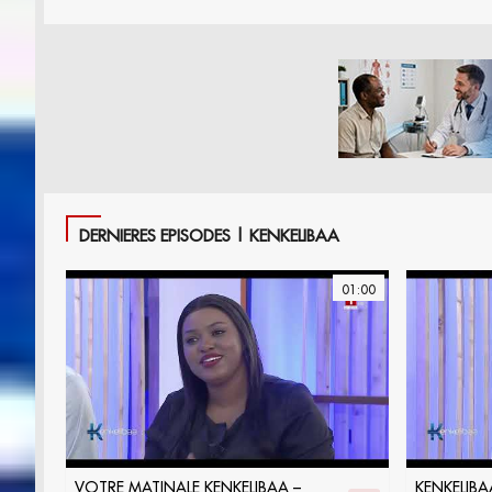
DERNIERES EPISODES | KENKELIBAA
01:00
VOTRE MATINALE KENKELIBAA –
KENKELIBAA