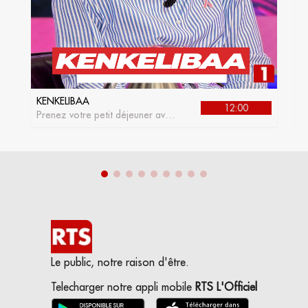
KENKELIBAA
J
12:00
Prenez votre petit déjeuner avec
L
kenkelibaa, l'émission matinale
de la RTS1
Le public, notre raison d'être.
Telecharger notre appli mobile
RTS L'Officiel