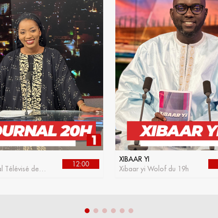
XIBAAR YI
12:00
l Télévisé de la
Xibaar yi Wolof du 19h