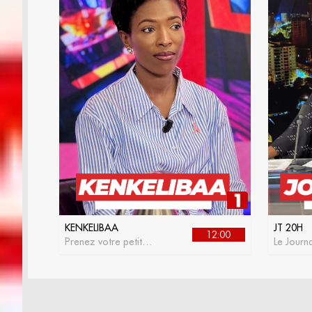
KENKELIBAA
JT 20H
12:00
Prenez votre petit
Le Journa
déjeuner avec
RTS 1
kenkelibaa, l'émission
matinale de la RTS1