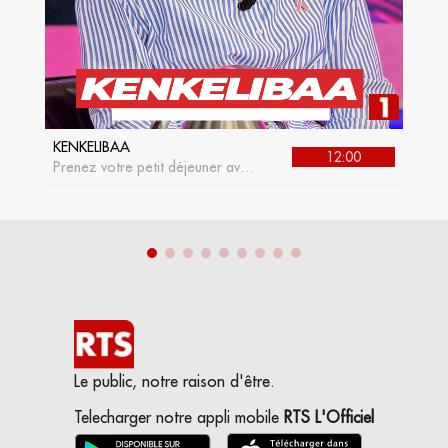
KENKELIBAA
J
12:00
Prenez votre petit déjeuner avec
L
kenkelibaa, l'émission matinale
de la RTS1
Le public, notre raison d'être.
Telecharger notre appli mobile
RTS L'Officiel