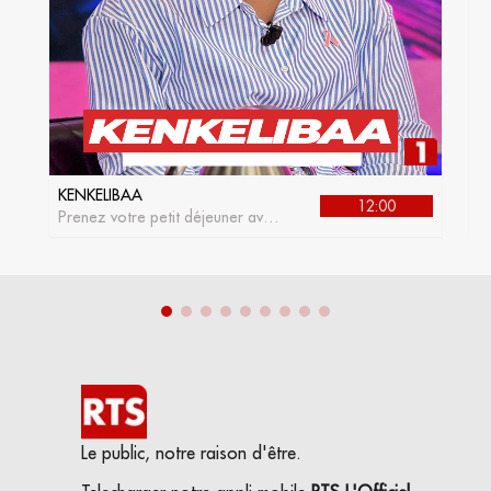
KENKELIBAA
J
12:00
Prenez votre petit déjeuner avec
L
kenkelibaa, l'émission matinale
de la RTS1
Le public, notre raison d'être.