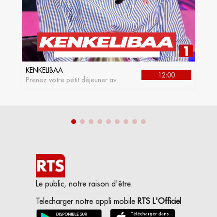
KENKELIBAA
J
12:00
Prenez votre petit déjeuner avec
L
kenkelibaa, l'émission matinale
de la RTS1
Le public, notre raison d'être.
Telecharger notre appli mobile
RTS L'Officiel