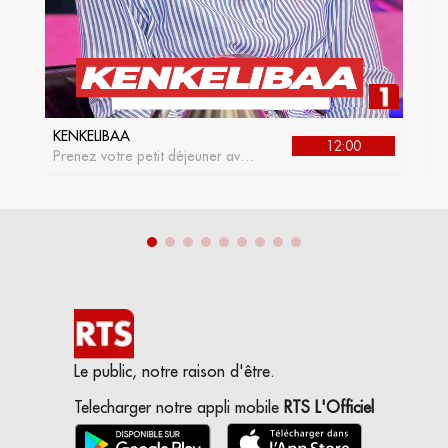
KENKELIBAA
J
12:00
Prenez votre petit déjeuner avec
L
kenkelibaa, l'émission matinale
de la RTS1
Le public, notre raison d'être.
Telecharger notre appli mobile
RTS L'Officiel