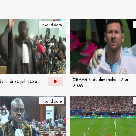
Invalid date
XIBAAR YI du dimanche 19 juil.
u lundi 20 juil. 2026
2026
Invalid date