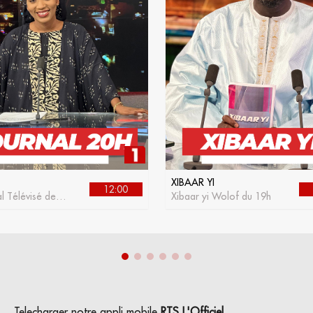
XIBAAR YI
12:00
l Télévisé de la
Xibaar yi Wolof du 19h
Telecharger notre appli mobile
RTS L'Officiel