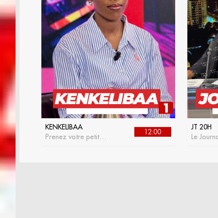
KENKELIBAA
JT 20H
12:00
Prenez votre petit
Le Journa
déjeuner avec
RTS 1
kenkelibaa, l'émission
matinale de la RTS1