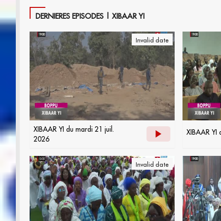
DERNIERES EPISODES | XIBAAR YI
Invalid date
XIBAAR YI du mardi 21 juil.
XIBAAR YI d
2026
Invalid date