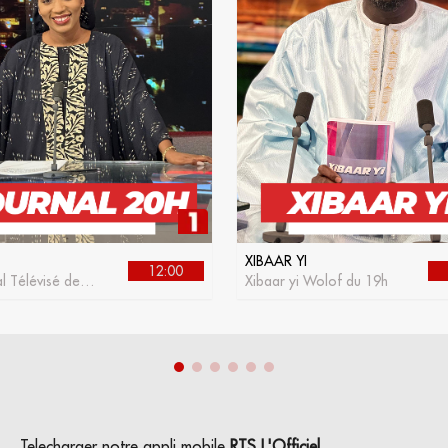
XIBAAR YI
12:00
l Télévisé de la
Xibaar yi Wolof du 19h
Telecharger notre appli mobile
RTS L'Officiel