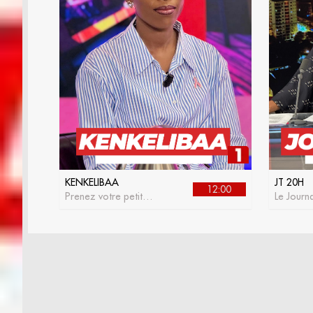
KENKELIBAA
JT 20H
12:00
Prenez votre petit
Le Journa
déjeuner avec
RTS 1
kenkelibaa, l'émission
matinale de la RTS1