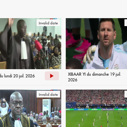
Invalid date
XIBAAR YI du dimanche 19 juil.
u lundi 20 juil. 2026
2026
Invalid date