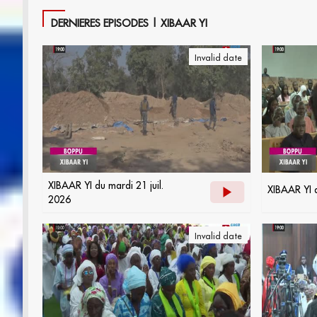
DERNIERES EPISODES | XIBAAR YI
Invalid date
XIBAAR YI du mardi 21 juil.
XIBAAR YI d
2026
Invalid date