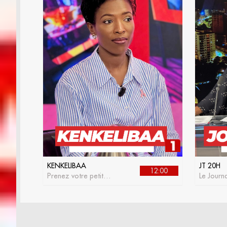
KENKELIBAA
JT 20H
12:00
Prenez votre petit
Le Journa
déjeuner avec
RTS 1
kenkelibaa, l'émission
matinale de la RTS1