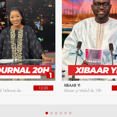
XIBAAR YI
12:00
l Télévisé de la
Xibaar yi Wolof du 19h