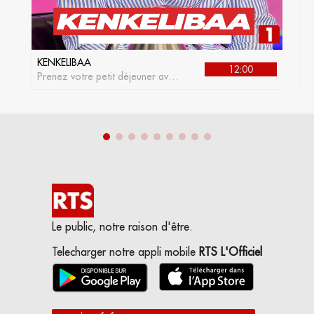
KENKELIBAA
J
12:00
Prenez votre petit déjeuner avec
L
kenkelibaa, l'émission matinale
de la RTS1
Le public, notre raison d'être.
Telecharger notre appli mobile
RTS L'Officiel