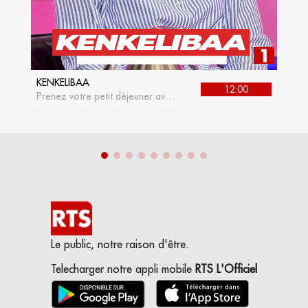
KENKELIBAA
J
12:00
Prenez votre petit déjeuner avec
L
kenkelibaa, l'émission matinale
de la RTS1
Le public, notre raison d'être.
Telecharger notre appli mobile
RTS L'Officiel