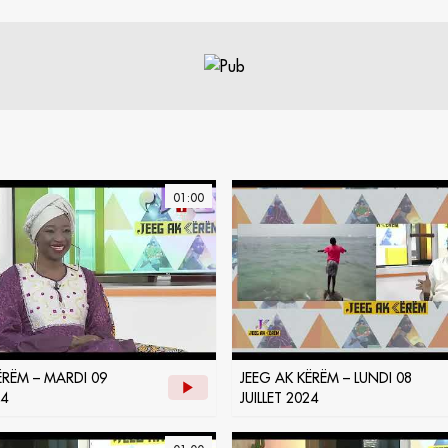
01:00
ËRËM – MARDI 09
JEEG AK KËRËM – LUNDI 08
24
JUILLET 2024