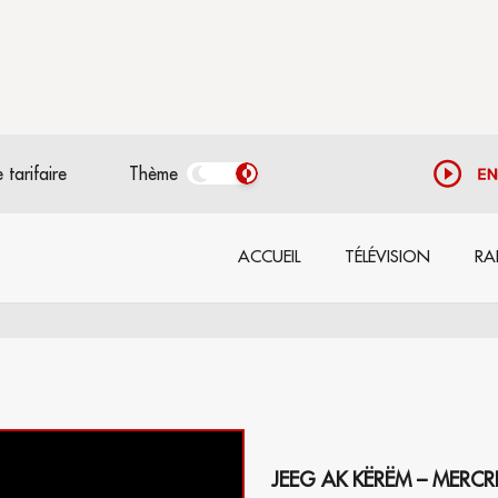
 tarifaire
Thème
ACCUEIL
TÉLÉVISION
RA
JEEG AK KËRËM