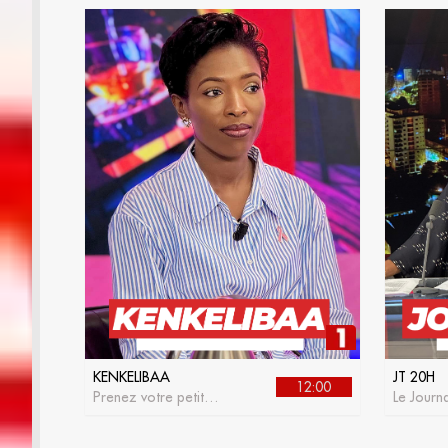
KENKELIBAA
JT 20H
12:00
Prenez votre petit
Le Journa
déjeuner avec
RTS 1
kenkelibaa, l'émission