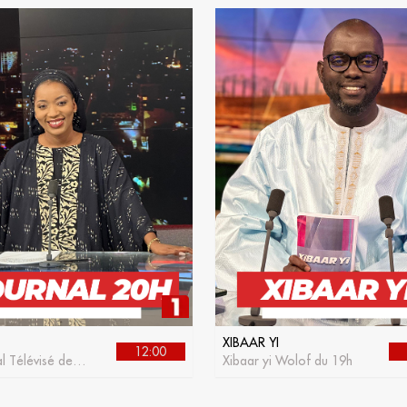
XIBAAR YI
12:00
l Télévisé de la
Xibaar yi Wolof du 19h