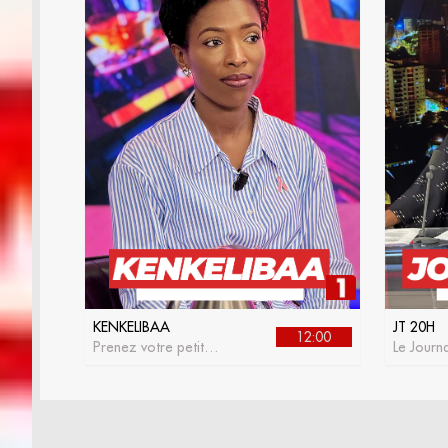
KENKELIBAA
JT 20H
12:00
Prenez votre petit
Le Journa
déjeuner avec
RTS 1
kenkelibaa, l'émission
matinale de la RTS1