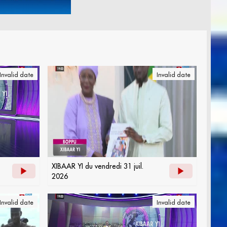
Invalid date
Invalid date
XIBAAR YI du vendredi 31 juil.
2026
Invalid date
Invalid date