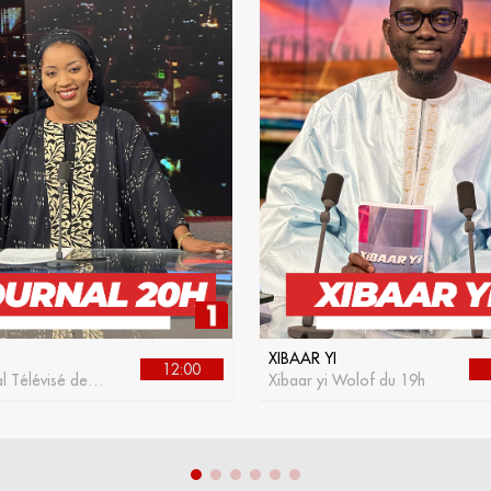
XIBAAR YI
12:00
l Télévisé de la
Xibaar yi Wolof du 19h