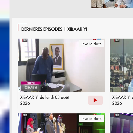
DERNIERES EPISODES | XIBAAR YI
Invalid date
XIBAAR YI du lundi 03 août
XIBAAR YI 
2026
2026
Invalid date