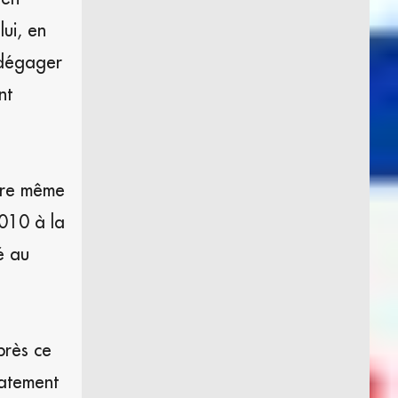
lui, en
 dégager
nt
ure même
2010 à la
é au
près ce
latement