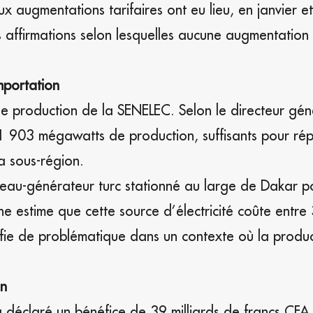
 augmentations tarifaires ont eu lieu, en janvier e
 affirmations selon lesquelles aucune augmentation 
mportation
de production de la SENELEC. Selon le directeur gén
de 1 903 mégawatts de production, suffisants pour r
a sous-région.
teau-générateur turc stationné au large de Dakar p
 estime que cette source d’électricité coûte entre
lifie de problématique dans un contexte où la produ
on
 déclaré un bénéfice de 39 milliards de francs CFA