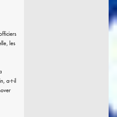
fficiers
lle, les
a
, a-t-il
nover