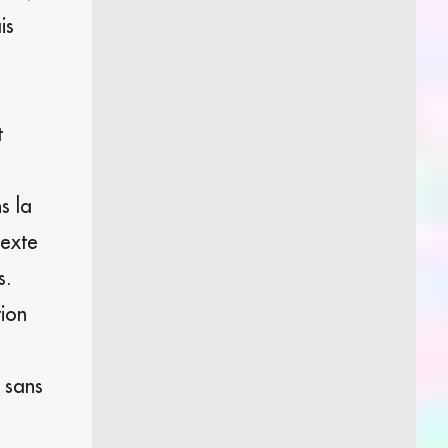
is
t
s la
texte
s.
tion
r sans