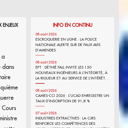
X ENJEUX
INFO EN CONTINU
08 août 2026
ESCROQUERIE EN LIGNE : LA POLICE
NATIONALE ALERTE SUR DE FAUX AVIS
D’AMENDES
) a
08 août 2026
e dans
EPT : DÉTHIÉ FALL INVITE LES 150
NOUVEAUX INGÉNIEURS À L’INTÉGRITÉ, À
taire
LA RIGUEUR ET AU SERVICE DE L’INTÉRÊT
GÉNÉRAL
inquième
08 août 2026
CAMES-CCI 2026 : L’UCAD ENREGISTRE UN
guerre
TAUX D’INSCRIPTION DE 91,8 %
u Cours
07 août 2026
inistre
INDUSTRIES EXTRACTIVES : LA CJRS
RENFORCE LES COMPÉTENCES DES