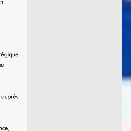
on
atégique
au
s auprès
nce,