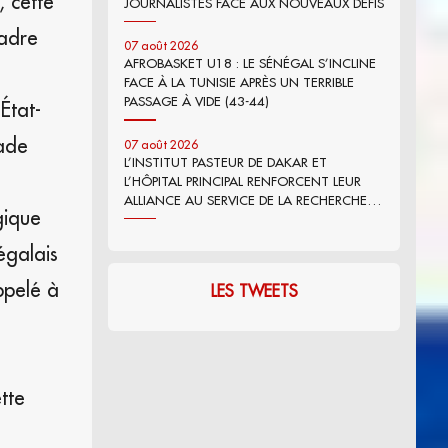
 cette
JOURNALISTES FACE AUX NOUVEAUX DÉFIS
cadre
07 août 2026
AFROBASKET U18 : LE SÉNÉGAL S’INCLINE
FACE À LA TUNISIE APRÈS UN TERRIBLE
PASSAGE À VIDE (43-44)
État-
gade
07 août 2026
L’INSTITUT PASTEUR DE DAKAR ET
L’HÔPITAL PRINCIPAL RENFORCENT LEUR
ALLIANCE AU SERVICE DE LA RECHERCHE
gique
ET DE L’INNOVATION
égalais
ppelé à
LES TWEETS
tte