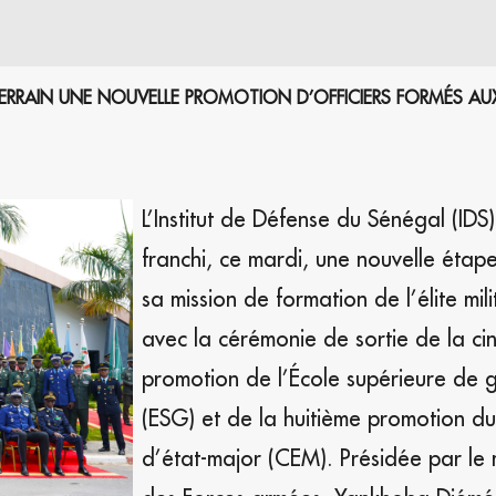
E TERRAIN UNE NOUVELLE PROMOTION D’OFFICIERS FORMÉS AU
L’Institut de Défense du Sénégal (IDS
franchi, ce mardi, une nouvelle étap
sa mission de formation de l’élite mili
avec la cérémonie de sortie de la c
promotion de l’École supérieure de 
(ESG) et de la huitième promotion d
d’état-major (CEM). Présidée par le m