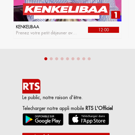
KENKELIBAA
J
12:00
Prenez votre petit déjeuner avec
L
kenkelibaa, l'émission matinale
de la RTS1
Le public, notre raison d'être.
Telecharger notre appli mobile
RTS L'Officiel